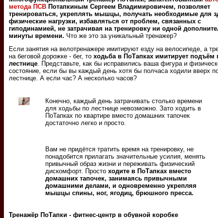
метода ПСВ
Потапкиным Сергеем Владимировичем, позволяет
тренироваться, укреплять мышцы, получать необходимые для 
физические нагрузки, избавляться от проблем, связанных с
гиподинамией, не затрачивая на тренировку ни одной дополнит
минуты времени.
Что же это за уникальный тренажер?
Если занятия на велотренажере имитируют езду на велосипеде, а тр
на беговой дорожке - бег, то
ходьба в ПоТапках имитирует подъём 
лестнице
. Представьте, как бы исправились ваша фигура и физическ
состояние, если бы вы каждый день хотя бы полчаса ходили вверх п
лестнице. А если час? А несколько часов?
Конечно, каждый день затрачивать столько времени
для ходьбы по лестнице невозможно. Зато ходить в
ПоТапках по квартире вместо домашних тапочек
достаточно легко и просто.
Вам не придётся тратить время на тренировку, не
понадобится прилагать значительные усилия, менять
привычный образ жизни и переживать физический
дискомфорт. Просто
ходите в ПоТапках вместо
домашних тапочек, занимаясь привычными
домашними делами, и одновременно укрепляя
мышцы спины, ног, ягодиц, брюшного пресса.
Тренажёр ПоТапки - фитнес-центр в обувной коробке