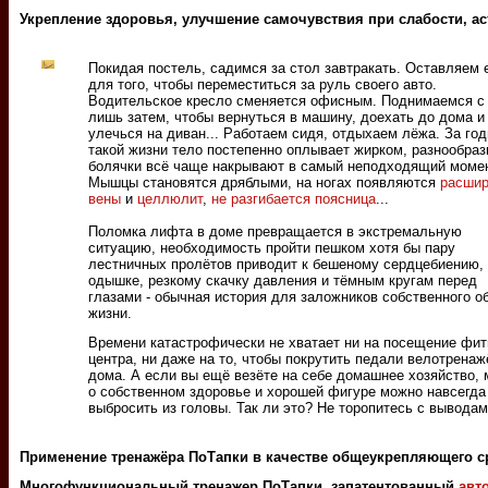
Укрепление здоровья, улучшение самочувствия при слабости, а
Покидая постель, садимся за стол завтракать. Оставляем 
для того, чтобы переместиться за руль своего авто.
Водительское кресло сменяется офисным. Поднимаемся с 
лишь затем, чтобы вернуться в машину, доехать до дома и
улечься на диван... Работаем сидя, отдыхаем лёжа. За го
такой жизни тело постепенно оплывает жирком, разнообра
болячки всё чаще накрывают в самый неподходящий момен
Мышцы становятся дряблыми, на ногах появляются
расши
вены
и
целлюлит
,
не разгибается поясница
...
Поломка лифта в доме превращается в экстремальную
ситуацию, необходимость пройти пешком хотя бы пару
лестничных пролётов приводит к бешеному сердцебиению,
одышке, резкому скачку давления и тёмным кругам перед
глазами - обычная история для заложников собственного о
жизни.
Времени катастрофически не хватает ни на посещение фит
центра, ни даже на то, чтобы покрутить педали велотренаж
дома. А если вы ещё везёте на себе домашнее хозяйство,
о собственном здоровье и хорошей фигуре можно навсегда
выбросить из головы. Так ли это? Не торопитесь с выводам
Применение тренажёра ПоТапки в качестве общеукрепляющего с
Многофункциональный тренажер ПоТапки, запатентованный
авт