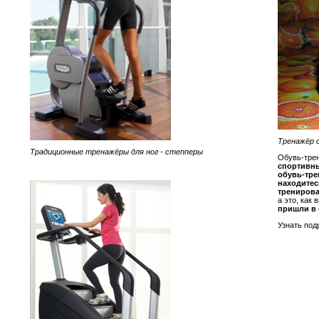
Тренажёр 
Традиционные тренажёры для ног - степперы
Обувь-тре
спортивны
обувь-тре
находитес
тренирова
а это, как
пришли в 
Узнать под