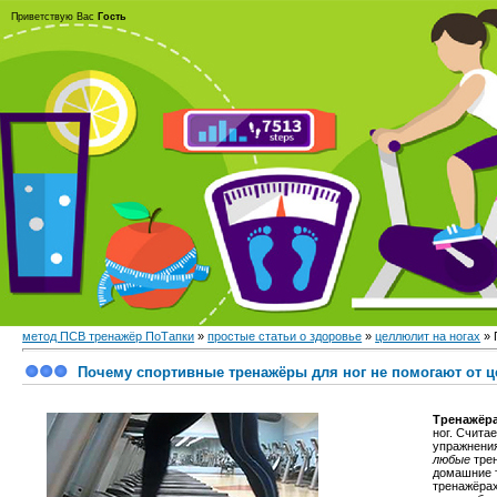
Приветствую Вас
Гость
метод ПСВ тренажёр ПоТапки
»
простые статьи о здоровье
»
целлюлит на ногах
» 
Почему спортивные тренажёры для ног не помогают от 
Тренажёра
ног. Счита
упражнения
любые
трен
домашние т
тренажёрах