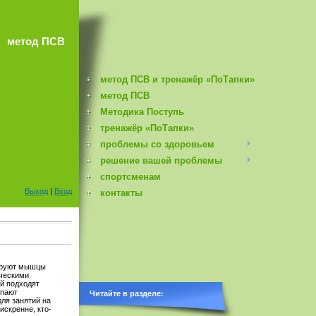
метод ПСВ
метод ПСВ и тренажёр «ПоТапки»
метод ПСВ
Методика Поступь
тренажёр «ПоТапки»
проблемы со здоровьем
решение вашей проблемы
спортсменам
Выход
|
Вход
контакты
нируют мышцы
ическими
ей подходят
упают
Читайте в разделе:
ля занятий на
искренне, кто-