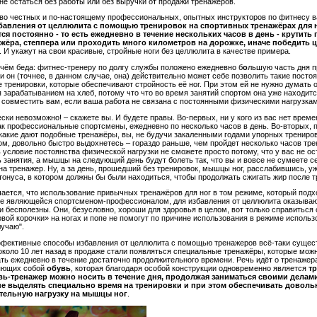
 не остаться без работы или без выручки от продажи тренажёров.
о честных и по-настоящему профессиональных, опытных инструкторов по фитнесу в
бавления от целлюлита с помощью тренировок на спортивных тренажёрах для 
ся постоянно - то есть ежедневно в течение нескольких часов в день - крутить
жёра, степпера или проходить много километров на дорожке, иначе победить 
. И укажут на свои красивые, стройные ноги без целлюлита в качестве примера.
 чём беда: фитнес-тренеру по долгу службы положено ежедневно б
о
льшую часть дня п
 и он (точнее, в данном случае, она) действительно может себе позволить такие посто
 тренировки, которые обеспечивают стройность её ног. При этом ей не нужно думать о
 зарабатыванием на хлеб, потому что что во время занятий спортом она уже находитс
о совместить вам, если ваша работа не связана с постоянными физическими нагрузка
ски невозможно! – скажете вы. И будете правы. Во-первых, ни у кого из вас нет врем
ак профессиональные спортсмены, ежедневно по несколько часов в день. Во-вторых, п
 какие дают подобные тренажёры, вы, не будучи закаленными годами упорных трениро
м, довольно быстро выдохнетесь – гораздо раньше, чем пройдет несколько часов тре
 условие постоянства физической нагрузки не сможете просто потому, что у вас не ос
 занятия, а мышцы на следующий день будут болеть так, что вы и вовсе не сумеете с
на тренажер. Ну, а за день, прошедший без тренировок, мышцы ног, расслабившись, у
тонуса, в котором должны бы были находиться, чтобы продолжать сжигать жир после т
чается, что использование привычных тренажёров для ног в том режиме, который под
не являющейся спортсменом-профессионалом, для избавления от целлюлита оказыва
и бесполезны. Они, безусловно, хороши для здоровья в целом, вот только справиться
вой корочки» на ногах и попе не помогут по причине использования в режиме использ
лучаю".
фективные способы избавления от целлюлита с помощью тренажеров всё-таки сущес
около 10 лет назад в продаже стали появляться специальные тренажёры, которые мож
ть ежедневно в течение достаточно продолжительного времени. Речь идёт о тренажер
яющих собой
обувь
, которая благодаря особой конструкции одновременно является
т
вь-тренажер можно носить в течение дня, продолжая заниматься своими делами
не выделять специально время на тренировки и при этом обеспечивать доволь
тельную нагрузку на мышцы ног
.