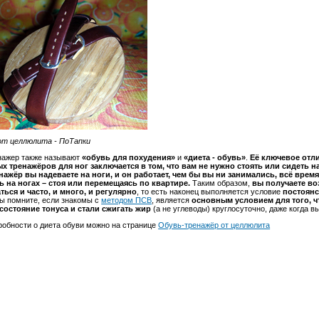
от целлюлита - ПоТапки
нажер также называют
«обувь для похудения»
и
«диета - обувь»
.
Её ключевое отли
х тренажёров для ног заключается в том, что вам не нужно стоять или сидеть н
нажёр вы надеваете на ноги, и он работает, чем бы вы ни занимались, всё время
ь на ногах – стоя или перемещаясь по квартире.
Таким образом,
вы получаете в
ться и часто, и много, и регулярно
, то есть наконец выполняется условие
постоянс
 вы помните, если знакомы с
методом ПСВ
, является
основным условием для того,
состояние тонуса и стали сжигать жир
(а не углеводы) круглосуточно, даже когда вы
робности о диета обуви можно на странице
Обувь-тренажёр от целлюлита