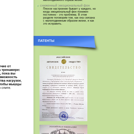
малоподвижного образа жизни.
сниженный эмоциональный фон
Плохое настроение бывает у каждого, но
когда эмоциональный фон понижен
постоянно - это проблема. В этом
разделе поговорим том, как она связана
с малоподвижным образом жизни, и как
это исправить.
ПАТЕНТЫ
чие от
а тренажере:
, пока вы
озможность
тва нагрузок
,
 чтобы мышцы
 спите.