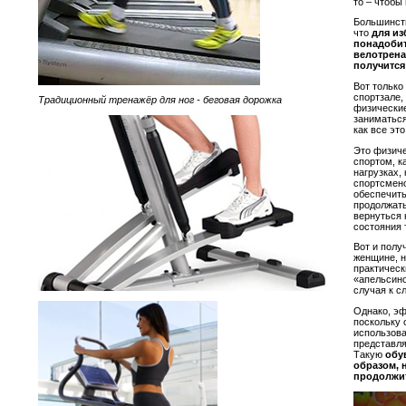
то – чтобы
Большинств
что
для из
понадобит
велотрена
получится
Вот только
спортзале,
Традиционный тренажёр для ног - беговая дорожка
физические
заниматься
как все эт
Это физиче
спортом, к
нагрузках,
спортсмено
обеспечить
продолжать
вернуться 
состояния 
Вот и полу
женщине, 
практическ
«апельсино
случая к с
Однако, эф
поскольку 
использова
представл
Такую
обу
образом, 
продолжи