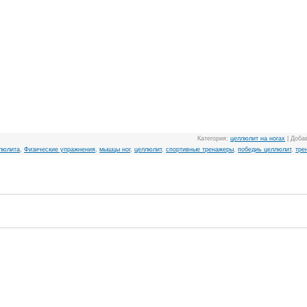
Категория
:
целлюлит на ногах
|
Доба
ллюлита
,
Физические упражнения
,
мышцы ног
,
целлюлит
,
спортивные тренажеры
,
победиь целлюлит
,
тре