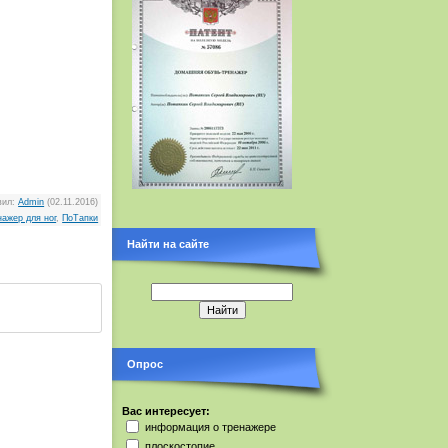
вил
:
Admin
(02.11.2016)
нажер для ног
,
ПоТапки
Найти на сайте
Опрос
Вас интересует:
информация о тренажере
плоскостопие