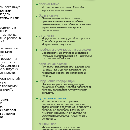
плоскостопие
ам расскажут,
Что такое плоскостопие. Способы
коррекции плоскостопия.
ног вам
 педали
боль в спине
целлюлит не
Почему возникает боль в спине,
причины возникновения проблем с
позвоночником, способы профилактики,
роводить в
укрепление мышечного каркаса
позвоночника.
янные
 том, когда
сутулость
я на работе. А
Нарушение осанки у детей и взрослых.
ми?
Способы коррекции осанки.
Исправление сутулости.
ени заниматься
проблемы с суставами и связками
ри таких
Восстановление суставов и связок с
вок
помощью проприоцептивных тренировок
нировки – и
на тренажёре ПоТапки
танется сил
варикозная болезнь
ебя заставить
Что такое варикозное расширение вен
же выйдут из
на ногах, почему оно возникает, как
ренировки.
профилактировать его появление и
лечить.
ходит обычной
нарушение координации
ются
Причины нарушений координации
 с проблемой
движений и потери чувства равновесия,
ования "от
способы тренировки вестибулярного
аппарата.
целлюлит на ногах
твуют,
Что такое целлюлит, причины
но
возникновения целлюлита, почему
ах,
традиционные средства от целлюлита и
ренажёром
.
спортивные тренажеры для ног не
помогают избавиться от целлюлита,
 и, таким
эффективные способы избавления от
но
целлюлита.
лишний вес
Избыточный вес, как следствие