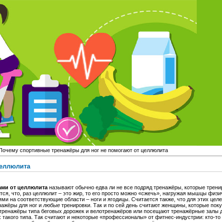
Почему спортивные тренажёры для ног не помогают от целлюлита
целлюлита
ми от целлюлита
называют обычно едва ли не все подряд тренажёры, которые тре
ется, что, раз целлюлит – это жир, то его просто можно «сжечь», нагружая мышцы физ
ми на соответствующие области – ноги и ягодицы. Считается также, что для этих цел
ажёры для ног и
любые
тренировки. Так и по сей день считают женщины, которые пок
ренажёры типа беговых дорожек и велотренажёров или посещают тренажёрные залы д
 такого типа. Так считают и некоторые «профессионалы» от фитнес-индустрии: кто-то 