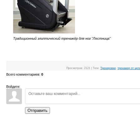
Традиционный элиптический тренажёр для ног "Лестница"
Просмотров
:
2121
|
Теги
:
Тренировки
,
тренажер от це
Всего комментариев
:
0
Войдите:
Отправить