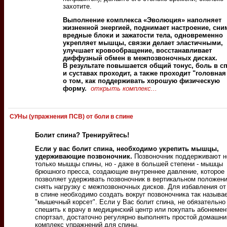
захотите.
Выполнение комплекса «Эволюция» наполняет
жизненной энергией, поднимает настроение, сни
вредные блоки и зажатости тела, одновременно
укрепляет мышцы, связки делает эластичными,
улучшает кровообращение, восстанавливает
диффузный обмен в межпозвоночных дисках.
В результате повышается общий тонус, боль в с
и суставах проходит, а также проходит "головная
о том, как поддерживать хорошую физическую
форму.
открыть комплекс...
СУНы (упражнения ПСВ) от боли в спине
Болит спина? Тренируйтесь!
Если у вас болит спина, необходимо укрепить мышцы,
удерживающие позвоночник.
Позвоночник поддерживают н
только мышцы спины, но - даже в большей степени - мышцы
брюшного пресса, создающие внутреннее давление, которое
позволяет удерживать позвоночник в вертикальном положени
снять нагрузку с межпозвоночных дисков. Для избавления от
в спине необходимо создать вокруг позвоночника так называ
"мышечный корсет". Если у Вас болит спина, не обязательно
спешить к врачу в медицинский центр или покупать абонемен
спортзал, достаточно регулярно выполнять простой домашни
комплекс упражнений для спины.