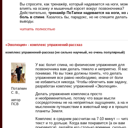
Вы спросите, как тренажёр, который надевается на ноги, мож
влиять на осанку и мышечный корсет вокруг позвоночника?
Действительно,
тренажёр ПоТапки надевается на ноги, но 
боль в спине
. Казалось бы, парадокс, но не спешите делать
выводы.
читать полностью
«Эволюция» - комплекс упражнений-рассказ
комплекс упражнений-рассказ (не сильно научный, но очень популярный)
У вас болит спина, но физические упражнения для
позвоночника вам делать тяжело и неприятно. Я вас
понимаю. Но вы тоже должны понять, что делать
упражнения все равно необходимо, иначе от боли
не избавиться никогда. Чтобы облегчить вам задачу
разработан комплекс упражнений «Эволюция».
Потапкин
С. В.,
Делать упражнения комплекса просто
и необременительно, потому что ваши мысли
автор
сосредоточены не на неприятных ощущениях, а на 
ПСВ
мысленном путешествии в животный мир и в прошл
планеты Земля.
Комплекс в среднем рассчитан на 7-10 минут — чит
текст и то дольше. Когда вам понравится (а он вам
понравится), делайте его столько времени, сколько