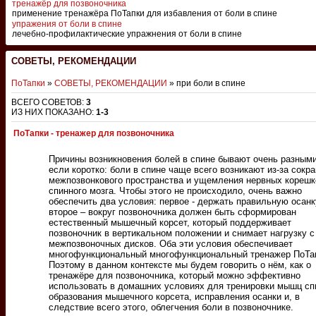
тренажёр для позвоночника
применение тренажёра ПоТапки для избавления от боли в спине
упражения от боли в спине
лечебно-профилактические упражнения от боли в спине
СОВЕТЫ, РЕКОМЕНДАЦИИ
ПоТапки
»
СОВЕТЫ, РЕКОМЕНДАЦИИ
» при боли в спине
ВСЕГО СОВЕТОВ
:
3
ИЗ НИХ ПОКАЗАНО
:
1-3
ПоТапки - тренажер для позвоночника
Причины возникновения болей в спине бывают очень разными
если коротко: боли в спине чаще всего возникают из-за сокр
межпозвонкового пространства и ущемления нервных корешк
спинного мозга. Чтобы этого не происходило, очень важно
обеспечить два условия: первое - держать правильную осанк
второе – вокруг позвоночника должен быть сформирован
естественный мышечный корсет, который поддерживает
позвоночник в вертикальном положении и снимает нагрузку с
межпозвоночных дисков. Оба эти условия обеспечивает
многофункциональный многофункциональный тренажер ПоТа
Поэтому в данном контексте мы будем говорить о нём, как о
тренажёре для позвоночника, который можно эффективно
использовать в домашних условиях для тренировки мышц сп
образования мышечного корсета, исправления осанки и, в
следствие всего этого, облегчения боли в позвоночнике.