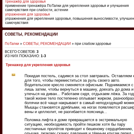
тренажёр для здоровья
применение тренажёра ПоТапки для укрепления здоровья и улучшения
самочувствия при слабости, астении
упражнения для здоровья
упражнения для укрепления здоровья, повышения выносливости, улучше
самочувствия
СОВЕТЫ, РЕКОМЕНДАЦИИ
ПоТапки
»
СОВЕТЫ, РЕКОМЕНДАЦИИ
» при слабом здоровье
ВСЕГО СОВЕТОВ
:
3
ИЗ НИХ ПОКАЗАНО
:
1-3
Тренажер для укрепления здоровья
Покидая постель, садимся за стол завтракать. Оставляем 
для того, чтобы переместиться за руль своего авто.
Водительское кресло сменяется офисным. Поднимаемся с
лишь затем, чтобы вернуться в машину, доехать до дома и
улечься на диван... Работаем сидя, отдыхаем лёжа. За го
такой жизни тело постепенно оплывает жирком, разнообра
болячки всё чаще накрывают в самый неподходящий моме
Мышцы становятся дряблыми, на ногах появляются расши
вены и целлюлит, не разгибается поясница...
Поломка лифта в доме превращается в экстремальную
ситуацию, необходимость пройти пешком хотя бы пару
лестничных пролётов приводит к бешеному сердцебиению,
одышке, резкому скачку давления и тёмным кругам перед