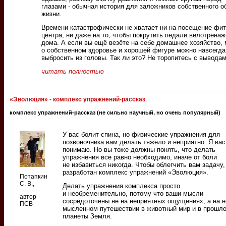
глазами - обычная история для заложников собственного о
жизни.
Времени катастрофически не хватает ни на посещение фит
центра, ни даже на то, чтобы покрутить педали велотрена
дома. А если вы ещё везёте на себе домашнее хозяйство,
о собственном здоровье и хорошей фигуре можно навсегда
выбросить из головы. Так ли это? Не торопитесь с выводам
читать полностью
«Эволюция» - комплекс упражнений-рассказ
комплекс упражнений-рассказ (не сильно научный, но очень популярный)
У вас болит спина, но физические упражнения для
позвоночника вам делать тяжело и неприятно. Я вас
понимаю. Но вы тоже должны понять, что делать
упражнения все равно необходимо, иначе от боли
не избавиться никогда. Чтобы облегчить вам задачу
разработан комплекс упражнений «Эволюция».
Потапкин
С. В.,
Делать упражнения комплекса просто
и необременительно, потому что ваши мысли
автор
сосредоточены не на неприятных ощущениях, а на 
ПСВ
мысленном путешествии в животный мир и в прошл
планеты Земля.