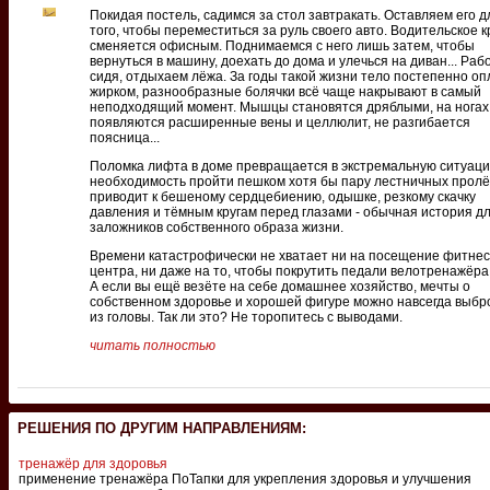
Покидая постель, садимся за стол завтракать. Оставляем его д
того, чтобы переместиться за руль своего авто. Водительское 
сменяется офисным. Поднимаемся с него лишь затем, чтобы
вернуться в машину, доехать до дома и улечься на диван... Раб
сидя, отдыхаем лёжа. За годы такой жизни тело постепенно о
жирком, разнообразные болячки всё чаще накрывают в самый
неподходящий момент. Мышцы становятся дряблыми, на ногах
появляются расширенные вены и целлюлит, не разгибается
поясница...
Поломка лифта в доме превращается в экстремальную ситуаци
необходимость пройти пешком хотя бы пару лестничных пролё
приводит к бешеному сердцебиению, одышке, резкому скачку
давления и тёмным кругам перед глазами - обычная история д
заложников собственного образа жизни.
Времени катастрофически не хватает ни на посещение фитнес
центра, ни даже на то, чтобы покрутить педали велотренажёра
А если вы ещё везёте на себе домашнее хозяйство, мечты о
собственном здоровье и хорошей фигуре можно навсегда выбр
из головы. Так ли это? Не торопитесь с выводами.
читать полностью
РЕШЕНИЯ ПО ДРУГИМ НАПРАВЛЕНИЯМ:
тренажёр для здоровья
применение тренажёра ПоТапки для укрепления здоровья и улучшения