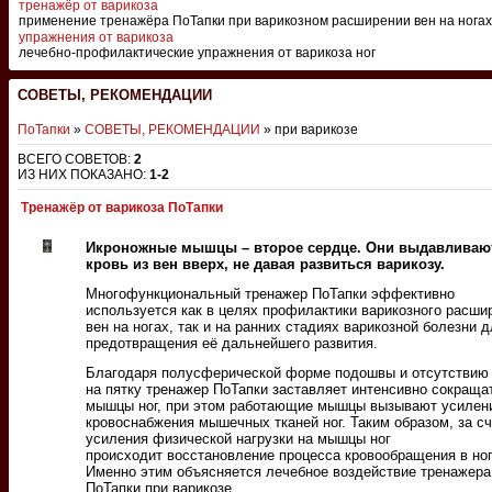
тренажёр от варикоза
применение тренажёра ПоТапки при варикозном расширении вен на ногах
упражнения от варикоза
лечебно-профилактические упражнения от варикоза ног
СОВЕТЫ, РЕКОМЕНДАЦИИ
ПоТапки
»
СОВЕТЫ, РЕКОМЕНДАЦИИ
» при варикозе
ВСЕГО СОВЕТОВ
:
2
ИЗ НИХ ПОКАЗАНО
:
1-2
Тренажёр от варикоза ПоТапки
Икроножные мышцы – второе сердце. Они выдавливаю
кровь из вен вверх, не давая развиться варикозу.
Многофункциональный тренажер ПоТапки эффективно
используется как в целях профилактики варикозного расши
вен на ногах, так и на ранних стадиях варикозной болезни 
предотвращения её дальнейшего развития.
Благодаря полусферической форме подошвы и отсутствию
на пятку тренажер ПоТапки заставляет интенсивно сокраща
мышцы ног, при этом работающие мышцы вызывают усилен
кровоснабжения мышечных тканей ног. Таким образом, за сч
усиления физической нагрузки на мышцы ног
происходит восстановление процесса кровообращения в ног
Именно этим объясняется лечебное воздействие тренажера
ПоТапки при варикозе.