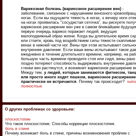
Варикозная болезнь (варикозное расширение вен)
-
заболевание, связанное с нарушением венозного кровообращ
ногах. Если вы ощущаете тяжесть в ногах, к вечеру ноги отек
на ногах проявилась "сосудистая сеточка", вы рискуете полу
варикозное расширение вен уже в самом ближайшем будуще
первую очередь варикоз поражает людей, ведущих
малоподвижный образ жизни. Когда вы длительное время си
или стоите, кровь под воздействием силы тяжести скапливае
венах в нижней части ног. Вены при этом испытывают сильно
внутреннее давление. Если ваши вены испытывают такое да
ежедневно в течение длительного времени, например, на раб
большую часть времени проводите стоя или сидя, вены рано
поздно потеряют способность выдерживать внутреннее давл
стенки вен растянутся, и возникнет варикозное расширение в
Между тем,
у людей, которые занимаются фитнесом, тан
или просто много ходят пешком, варикозное расширение
практически не встречается
. Почему так происходит?
чит
полностью
О других проблемах со здоровьем:
плоскостопие
Что такое плоскостопие. Способы коррекции плоскостопия.
боль в спине
Почему возникает боль в спине, причины возникновения проблем с