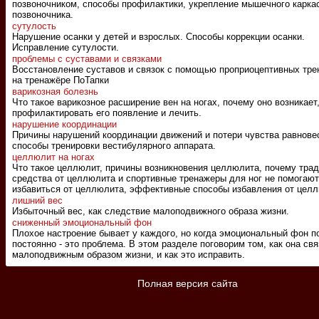
позвоночником, способы профилактики, укрепление мышечного карка
позвоночника.
сутулость
Нарушение осанки у детей и взрослых. Способы коррекции осанки.
Исправление сутулости.
проблемы с суставами и связками
Восстановление суставов и связок с помощью проприоцептивных тре
на тренажёре ПоТапки
варикозная болезнь
Что такое варикозное расширение вен на ногах, почему оно возникает,
профилактировать его появление и лечить.
нарушение координации
Причины нарушений координации движений и потери чувства равнове
способы тренировки вестибулярного аппарата.
целлюлит на ногах
Что такое целлюлит, причины возникновения целлюлита, почему тра
средства от целлюлита и спортивные тренажеры для ног не помогают
избавиться от целлюлита, эффективные способы избавления от целл
лишний вес
Избыточный вес, как следствие малоподвижного образа жизни.
сниженный эмоциональный фон
Плохое настроение бывает у каждого, но когда эмоциональный фон п
постоянно - это проблема. В этом разделе поговорим том, как она свя
малоподвижным образом жизни, и как это исправить.
Полная версия сайта