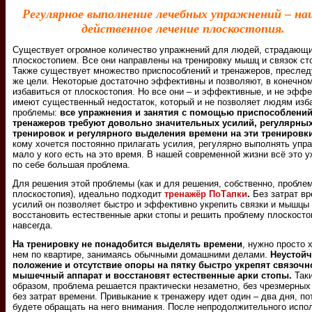
Peгуляpнoe выпoлнeниe лeчeбныx упpaжнeний – на
действенное лечение плоскостопия.
Существует огромное количество упражнений для людей, страдающ
плоскостопием. Все они направлены на тренировку мышц и связок ст
Также существует множество приспособлений и тренажеров, пресле
же цели. Некоторые достаточно эффективны и позволяют, в конечном
избавиться от плоскостопия. Но все они – и эффективные, и не эфф
имеют существенный недостаток, который и не позволяет людям изб
проблемы:
все упражнения и занятия с помощью приспособлений
тренажеров требуют довольно значительных усилий, регулярны
тренировок и регулярного выделения времени на эти тренировки
кому хочется постоянно прилагать усилия, регулярно выполнять упра
мало у кого есть на это время. В нашей современной жизни всё это 
по себе большая проблема.
Для решения этой проблемы (как и для решения, собственно, пробле
плоскостопия), идеально подходит
тренажёр ПоТапки
.
Без затрат вр
усилий он позволяет быстро и эффективно укрепить связки и мышцы 
восстановить естественные арки стопы и решить проблему плоскосто
навсегда.
На тренировку не понадобится выделять времени
, нужно просто 
нем по квартире, занимаясь обычными домашними делами.
Неустой
положение и отсутствие опоры на пятку быстро укрепят связочн
мышечный аппарат и восстановят естественные арки стопы.
Так
образом, проблема решается практически незаметно, без чрезмерных
без затрат времени. Привыкание к тренажеру идет один – два дня, по
будете обращать на него внимания. После непродолжительного испо