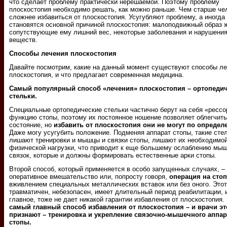
что сделает проблему практически нерешаемой. Поэтому проблему
плоскостопия необходимо решать, как можно раньше. Чем старше че
сложнее избавиться от плоскостопия. Усугубляют проблему, а иногда
становятся основной причиной плоскостопия: малоподвижный образ 
сопутствующие ему лишний вес, некоторые заболевания и нарушени
веществ.
Способы лечения плоскостопия
Давайте посмотрим, какие на данный момент существуют способы л
плоскостопия, и что предлагает современная медицина.
Самый популярный способ «лечения» плоскостопия – ортопеди
стельки.
Специальные ортопедические стельки частично берут на себя «ресс
функцию стопы, поэтому их постоянное ношение позволяет облегчить
состояние, но
избавить от плоскостопия они не могут по опреде
Даже могу усугубить положение. Подменяя аппарат стопы, такие сте
лишают тренировки и мышцы и связки стопы, лишают их необходимо
физической нагрузки, что приводит к еще большему ослаблению мыш
связок, которые и должны формировать естественные арки стопы.
Второй способ, который применяется в особо запущенных случаях, –
оперативное вмешательство или, попросту говоря,
операция на стоп
вживлением специальных металлических вставок или без оного. Этот
травматичен, небезопасен, имеет длительный период реабилитации, 
главное, тоже не дает никакой гарантии избавления от плоскостопия.
самый главный способ избавления от плоскостопия – и врачи эт
признают – тренировка и укрепление связочно-мышечного аппар
стопы.