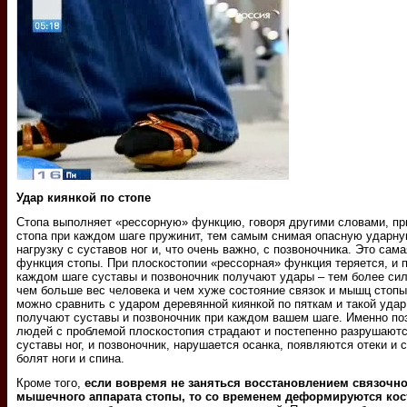
Удар киянкой по стопе
Стопа выполняет «рессорную» функцию, говоря другими словами, пр
стопа при каждом шаге пружинит, тем самым снимая опасную ударн
нагрузку с суставов ног и, что очень важно, с позвоночника. Это сам
функция стопы. При плоскостопии «рессорная» функция теряется, и 
каждом шаге суставы и позвоночник получают удары – тем более си
чем больше вес человека и чем хуже состояние связок и мышц стопы
можно сравнить с ударом деревянной киянкой по пяткам и такой удар
получают суставы и позвоночник при каждом вашем шаге. Именно по
людей с проблемой плоскостопия страдают и постепенно разрушаютс
суставы ног, и позвоночник, нарушается осанка, появляются отеки и 
болят ноги и спина.
Кроме того,
если вовремя не заняться восстановлением связочно
мышечного аппарата стопы, то со временем деформируются кос