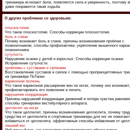
тренажера исчезают боли, появляется сила и уверенность, поэтому 
даже понравится такая ходьба.
О других проблемах со здоровьем:
плоскостопие
Что такое плоскостопие. Способы коррекции плоскостопия.
боль в спине
Почему возникает боль в спине, причины возникновения проблем с
позвоночником, способы профилактики, укрепление мышечного карка
позвоночника.
сутулость
Нарушение осанки у детей и взрослых. Способы коррекции осанки.
Исправление сутулости.
проблемы с суставами и связками
Восстановление суставов и связок с помощью проприоцептивных тре
на тренажёре ПоТапки
варикозная болезнь
Что такое варикозное расширение вен на ногах, почему оно возникает,
профилактировать его появление и лечить.
нарушение координации
Причины нарушений координации движений и потери чувства равнове
способы тренировки вестибулярного аппарата.
целлюлит на ногах
Что такое целлюлит, причины возникновения целлюлита, почему тра
средства от целлюлита и спортивные тренажеры для ног не помогают
избавиться от целлюлита, эффективные способы избавления от целл
лишний вес
Избыточный вес, как следствие малоподвижного образа жизни.