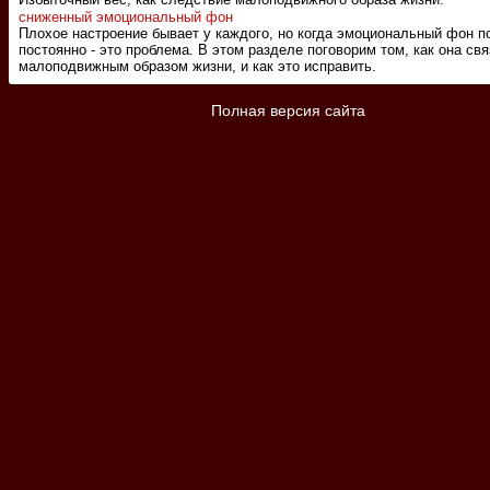
сниженный эмоциональный фон
Плохое настроение бывает у каждого, но когда эмоциональный фон п
постоянно - это проблема. В этом разделе поговорим том, как она свя
малоподвижным образом жизни, и как это исправить.
Полная версия сайта