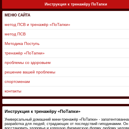
Инструкция к тренажёру ПоТапки
МЕНЮ САЙТА
метод ПСВ и тренажёр «ПоТапки»
метод ПСВ
Методика Поступь
тренажёр «ПоТапки»
проблемы со здоровьем
решение вашей проблемы
спортсменам
контакты
Инструкция к тренажёру «ПоТапки»
Универсальный домашний мини-тренажёр «ПоТапки» - запатентованна
разработка для людей, страдающих от последствий гиподинамии. Он
восстановить здоровье и хорошую физическую форму любому челове