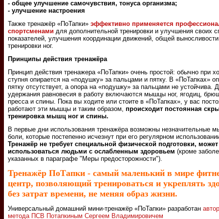
- общее улучшение самочувствия, тонуса организма;
- улучшение настроения
Также тренажёр «ПоТапки»
эффективно применяется профессион
спортсменами
для дополнительной тренировки и улучшения своих с
показателей, улучшения координации движений, общей выносливости
тренировки ног.
Принципы действия тренажёра
Принцип действия тренажера «ПоТапки» очень простой: обычно при х
ступня опирается на «подушку» за пальцами и пятку. В «ПоТапках» оп
пятку отсутствует, а опора на «подушку» за пальцами не устойчива. 
удержания равновесия в работу включаются мышцы ног, ягодиц, брю
пресса и спины. Пока вы ходите или стоите в «ПоТапках», у вас пост
работают эти мышцы и таким образом,
происходит постоянная скр
тренировка мышц ног и спины.
В первые дни использования тренажёра возможны незначительные 
боли, которые постепенно исчезнут при его регулярном использовани
Тренажёр не требует специальной физической подготовки, может
использоваться людьми с ослабленным здоровьем
(кроме заболе
указанных в параграфе "Меры предосторожности").
Тренажёр ПоТапки - самый маленький в мире фитне
центр, позволяющий тренироваться и укреплять зд
без затрат времени, не меняя образ жизни.
Универсальный домашний мини-тренажёр «ПоТапки» разработан
авто
метода ПСВ Потапкиным Сергеем Владимировичем