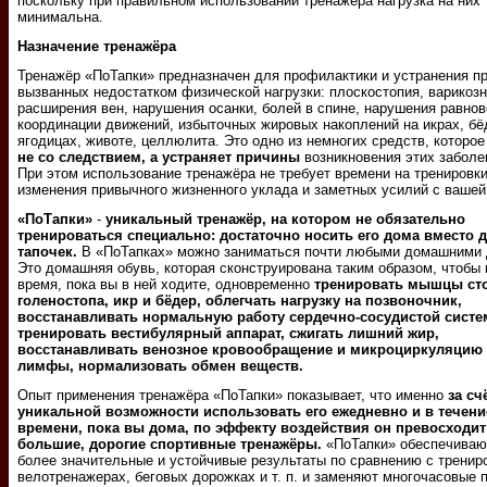
поскольку при правильном использовании тренажёра нагрузка на них
минимальна.
Назначение тренажёра
Тренажёр «ПоТапки» предназначен для профилактики и устранения п
вызванных недостатком физической нагрузки: плоскостопия, варикозн
расширения вен, нарушения осанки, болей в спине, нарушения равнов
координации движений, избыточных жировых накоплений на икрах, бё
ягодицах, животе, целлюлита. Это одно из немногих средств, которо
не со следствием, а устраняет причины
возникновения этих заболе
При этом использование тренажёра не требует времени на тренировки
изменения привычного жизненного уклада и заметных усилий с вашей
«ПоТапки»
-
уникальный тренажёр, на котором не обязательно
тренироваться специально: достаточно носить его дома вместо
тапочек.
В «ПоТапках» можно заниматься почти любыми домашними 
Это домашняя обувь, которая сконструирована таким образом, чтобы 
время, пока вы в ней ходите, одновременно
тренировать мышцы ст
голеностопа, икр и бёдер, облегчать нагрузку на позвоночник,
восстанавливать нормальную работу сердечно-сосудистой систе
тренировать вестибулярный аппарат, сжигать лишний жир,
восстанавливать венозное кровообращение и микроциркуляцию 
лимфы, нормализовать обмен веществ.
Опыт применения тренажёра «ПоТапки» показывает, что именно
за сч
уникальной возможности использовать его ежедневно и в течени
времени, пока вы дома, по эффекту воздействия он превосходит
большие, дорогие спортивные тренажёры.
«ПоТапки» обеспечиваю
более значительные и устойчивые результаты по сравнению с тренир
велотренажерах, беговых дорожках и т. п. и заменяют многочасовые 