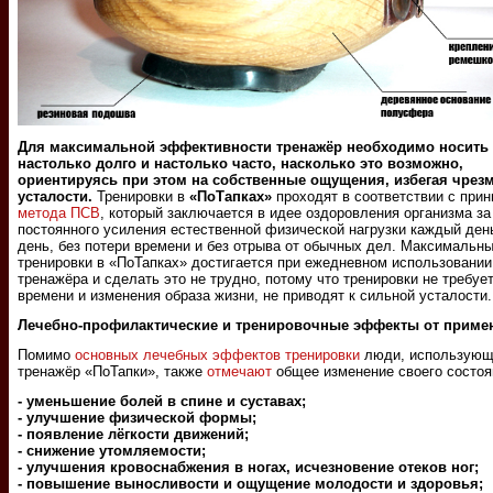
Для максимальной эффективности тренажёр необходимо носить
настолько долго и настолько часто, насколько это возможно,
ориентируясь при этом на собственные ощущения, избегая чрез
усталости.
Тренировки в
«ПоТапках»
проходят в соответствии с при
метода ПСВ
, который заключается в идее оздоровления организма за
постоянного усиления естественной физической нагрузки каждый ден
день, без потери времени и без отрыва от обычных дел. Максимальн
тренировки в «ПоТапках» достигается при ежедневном использовании
тренажёра и сделать это не трудно, потому что тренировки не требует
времени и изменения образа жизни, не приводят к сильной усталости.
Лечебно-профилактические и тренировочные эффекты от приме
Помимо
основных лечебных эффектов тренировки
люди, использующ
тренажёр «ПоТапки», также
отмечают
общее изменение своего состоя
- уменьшение болей в спине и суставах;
- улучшение физической формы;
- появление лёгкости движений;
- снижение утомляемости;
- улучшения кровоснабжения в ногах, исчезновение отеков ног;
- повышение выносливости и ощущение молодости и здоровья;