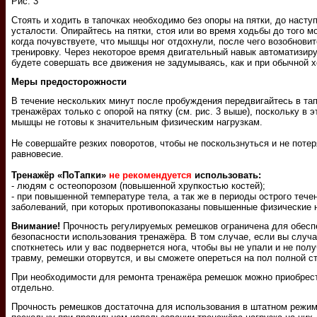
Рис. 3
Стоять и ходить в тапочках необходимо без опоры на пятки, до насту
усталости. Опирайтесь на пятки, стоя или во время ходьбы до того м
когда почувствуете, что мышцы ног отдохнули, после чего возобновит
тренировку. Через некоторое время двигательный навык автоматизиру
будете совершать все движения не задумываясь, как и при обычной х
Меры предосторожности
В течение нескольких минут после пробуждения передвигайтесь в тап
тренажёрах только с опорой на пятку (см. рис. 3 выше), поскольку в э
мышцы не готовы к значительным физическим нагрузкам.
Не совершайте резких поворотов, чтобы не поскользнуться и не потер
равновесие.
Тренажёр «ПоТапки»
не рекомендуется
использовать:
- людям с остеопорозом (повышенной хрупкостью костей);
- при повышенной температуре тела, а так же в периоды острого теч
заболеваний, при которых противопоказаны повышенные физические н
Внимание!
Прочность регулируемых ремешков ограничена для обесп
безопасности использования тренажёра. В том случае, если вы случ
споткнетесь или у вас подвернется нога, чтобы вы не упали и не пол
травму, ремешки оторвутся, и вы сможете опереться на пол полной с
При необходимости для ремонта тренажёра ремешок можно приобрес
отдельно.
Прочность ремешков достаточна для использования в штатном режим